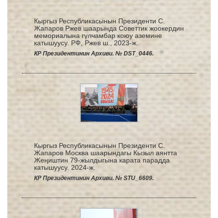
Кыргыз Республикасынын Президенти С.
Жапаров Ржев шаарында Советтик жоокердин
мемориалына гүлчамбар коюу аземине
катышуусу. РФ, Ржев ш., 2023-ж.
КР Президентинин Архиви. № DST_0446.
Кыргыз Республикасынын Президенти С.
Жапаров Москва шаарындагы Кызыл аянтта
Жеңиштин 79-жылдыгына карата парадда
катышуусу. 2024-ж.
КР Президентинин Архиви. № STU_6609.