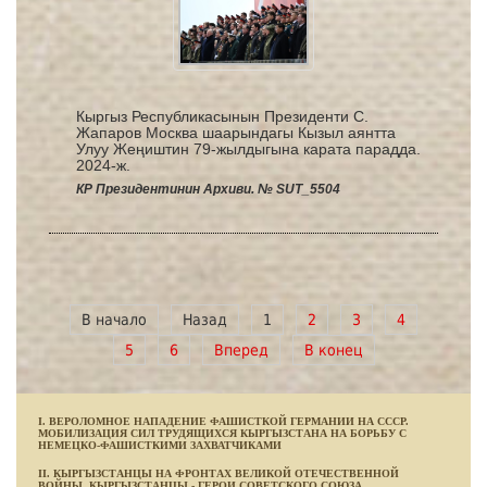
Кыргыз Республикасынын Президенти С.
Жапаров Москва шаарындагы Кызыл аянтта
Улуу Жеңиштин 79-жылдыгына карата парадда.
2024-ж.
КР Президентинин Архиви. № SUT_5504
В начало
Назад
1
2
3
4
5
6
Вперед
В конец
I. ВЕРОЛОМНОЕ НАПАДЕНИЕ ФАШИСТКОЙ ГЕРМАНИИ НА СССР.
МОБИЛИЗАЦИЯ СИЛ ТРУДЯЩИХСЯ КЫРГЫЗСТАНА НА БОРЬБУ С
НЕМЕЦКО-ФАШИСТКИМИ ЗАХВАТЧИКАМИ
II. КЫРГЫЗСТАНЦЫ НА ФРОНТАХ ВЕЛИКОЙ ОТЕЧЕСТВЕННОЙ
ВОЙНЫ. КЫРГЫЗСТАНЦЫ - ГЕРОИ СОВЕТСКОГО СОЮЗА