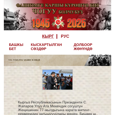
КЫРГ
РУС
БАШКЫ
КЫСКАРТЫЛГАН
ДОЛБООР
БЕТ
СӨЗДӨР
ЖӨНҮНДӨ
Кыргыз Республикасынын Президенти С.
Жапаров Улуу Ата Мекендик согуштун
Жеңишинин 77-жылдыгына карата митинг-
реквиемдин катышуучулары менен. Бишкек ш.,