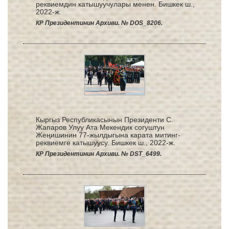
реквиемдин катышуучулары менен. Бишкек ш.,
2022-ж.
КР Президентинин Архиви. № DOS_8206.
Кыргыз Республикасынын Президенти С.
Жапаров Улуу Ата Мекендик согуштун
Жеңишинин 77-жылдыгына карата митинг-
реквиемге катышуусу. Бишкек ш., 2022-ж.
КР Президентинин Архиви. № DST_6499.