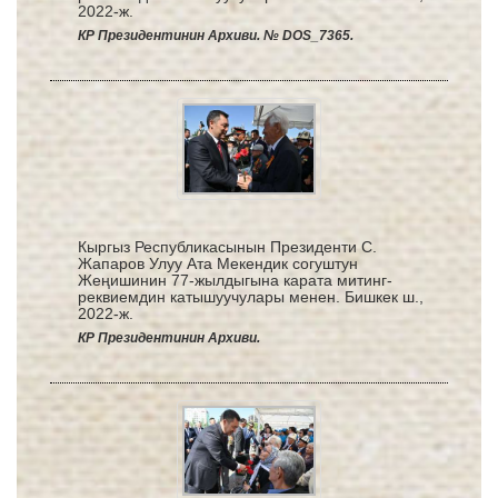
2022-ж.
КР Президентинин Архиви. № DOS_7365.
Кыргыз Республикасынын Президенти С.
Жапаров Улуу Ата Мекендик согуштун
Жеңишинин 77-жылдыгына карата митинг-
реквиемдин катышуучулары менен. Бишкек ш.,
2022-ж.
КР Президентинин Архиви.