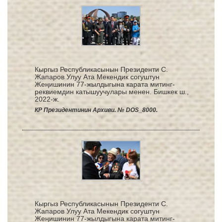
Кыргыз Республикасынын Президенти С.
Жапаров Улуу Ата Мекендик согуштун
Жеңишинин 77-жылдыгына карата митинг-
реквиемдин катышуучулары менен. Бишкек ш.,
2022-ж.
КР Президентинин Архиви. № DOS_8000.
Кыргыз Республикасынын Президенти С.
Жапаров Улуу Ата Мекендик согуштун
Жеңишинин 77-жылдыгына карата митинг-