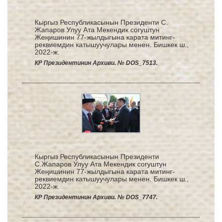
Кыргыз Республикасынын Президенти С.
Жапаров Улуу Ата Мекендик согуштун
Жеңишинин 77-жылдыгына карата митинг-
реквиемдин катышуучулары менен. Бишкек ш.,
2022-ж.
КР Президентинин Архиви. № DOS_7513.
Кыргыз Республикасынын Президенти
С.Жапаров Улуу Ата Мекендик согуштун
Жеңишинин 77-жылдыгына карата митинг-
реквиемдин катышуучулары менен. Бишкек ш.,
2022-ж.
КР Президентинин Архиви. № DOS_7747.