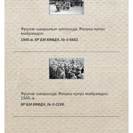
Фрунзе шаарынын аянтында Жеңиш күнүн
майрамдоо.
1945-ж. КР БМ КФФДА. № 0-6842.
Фрунзе шаарында Жеңиш күнүн майрамдоо.
1945-ж.
КР БМ КФФДА. № 0-2108.