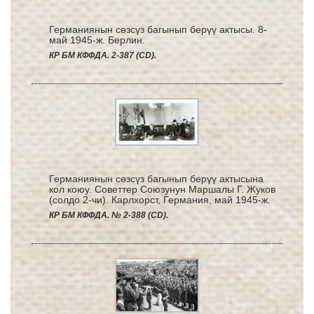
Германиянын сөзсүз багынып берүү актысы. 8-
май 1945-ж. Берлин.
КР БМ КФФДА. 2-387 (СD).
Германиянын сөзсүз багынып берүү актысына
кол коюу. Советтер Союзунун Маршалы Г. Жуков
(солдо 2-чи). Карлхорст, Германия, май 1945-ж.
КР БМ КФФДА. № 2-388 (CD).