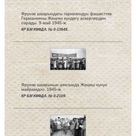
Фрунзе шаарындагы гарнизондун фашисттик
Германияны Жеӊген күндөгү аскерлердин
парады. 9-май 1945-ж.
КР БМ КФФДА. № 0-13648.
Фрунзе шаарынын аянтында Жеңиш күнүн
майрамдоо. 1945-ж.
КР БМ КФФДА. № 0-2109.