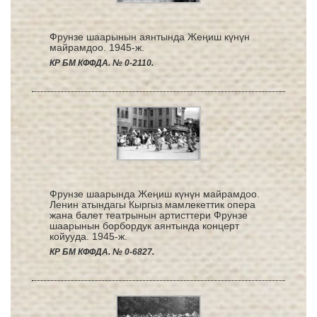
Фрунзе шаарынын аянтында Жеңиш күнүн
майрамдоо. 1945-ж.
КР БМ КФФДА. № 0-2110.
Фрунзе шаарында Жеңиш күнүн майрамдоо.
Ленин атындагы Кыргыз мамлекеттик опера
жана балет театрынын артисттери Фрунзе
шаарынын борбордук аянтында концерт
койууда. 1945-ж.
КР БМ КФФДА. № 0-6827.