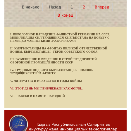
В начало
Назад
1
2
Вперед
В конец
I. ВЕРОЛОМНОЕ НАПАДЕНИЕ ФАШИСТКОЙ ГЕРМАНИИ НА СССР.
МОБИЛИЗАЦИЯ СИЛ ТРУДЯЩИХСЯ КЫРГЫЗСТАНА НА БОРЬБУ С
НЕМЕЦКО-ФАШИСТКИМИ ЗАХВАТЧИКАМИ
II. КЫРГЫЗСТАНЦЫ НА ФРОНТАХ ВЕЛИКОЙ ОТЕЧЕСТВЕННОЙ
ВОЙНЫ. КЫРГЫЗСТАНЦЫ - ГЕРОИ СОВЕТСКОГО СОЮЗА
III. РАЗМЕЩЕНИЕ И ВВЕДЕНИЕ В СТРОЙ ПРЕДПРИЯТИЙ
ОБОРОННОЙ ПРОМЫШЛЕННОСТИ СССР
IV. ТРУДОВЫЕ ПОДВИГИ КЫРГЫЗСТАНЦЕВ. ПОМОЩЬ
ТРУДЯЩИХСЯ ТЫЛА ФРОНТУ
V. ЛИТЕРАТУРА И ИСКУССТВО В ГОДЫ ВОЙНЫ
VI. ЭТОТ ДЕНЬ МЫ ПРИБЛИЖАЛИ КАК МОГЛИ...
VII. НАВЕКИ В ПАМЯТИ НАРОДНОЙ
Кыргыз Республикасынын Санариптик
өнүктүрүү жана инновациялык технологиялар