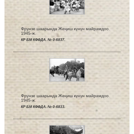
Фрунзе шаарында Жеңиш күнүн майрамдоо.
1945-ж.
КР БМ КФФДА. № 0-6837.
Фрунзе шаарында Жеңиш күнүн майрамдоо.
1945-ж.
КР БМ КФФДА. № 0-6833.